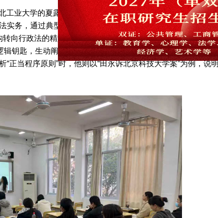
- 30 日，湖北工业大学的夏露教授，莅临丽水开放大学为 25级MPA 
法实务，通过典型案例解析行政行为规范与权利救济路径，兼具
转向行政法的精妙运作时，老师便如同一位娴熟的向导，带领
心逻辑钥匙，生动阐释了行政裁量权如何在公共利益与个人自由之
析“正当程序原则”时，他则以“田永诉北京科技大学案”为例，说